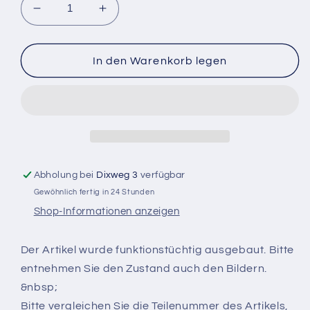
Verringere
Erhöhe
die
die
Menge
Menge
für
für
In den Warenkorb legen
Original
Original
BMW
BMW
E24
E24
Lüfter
Lüfter
Fan
Fan
E-
E-
Lüfter
Lüfter
Abholung bei
Dixweg 3
verfügbar
Klima
Klima
Gewöhnlich fertig in 24 Stunden
AC
AC
Cooling
Cooling
Shop-Informationen anzeigen
Fan
Fan
635csi
635csi
Der Artikel wurde funktionstüchtig ausgebaut. Bitte
M635csi
M635csi
entnehmen Sie den Zustand auch den Bildern.
630csi
630csi
&nbsp;
Bitte vergleichen Sie die Teilenummer des Artikels,