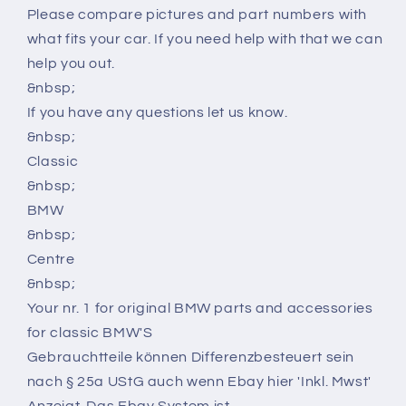
Please compare pictures and part numbers with
what fits your car. If you need help with that we can
help you out.
&nbsp;
If you have any questions let us know.
&nbsp;
Classic
&nbsp;
BMW
&nbsp;
Centre
&nbsp;
Your nr. 1 for original BMW parts and accessories
for classic BMW'S
Gebrauchtteile können Differenzbesteuert sein
nach § 25a UStG auch wenn Ebay hier 'Inkl. Mwst'
Anzeigt. Das Ebay System ist