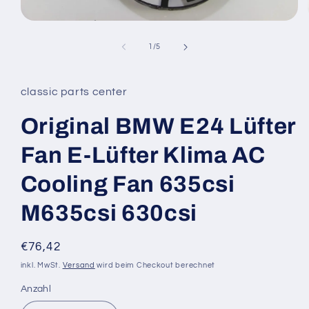
Medien
1
in
von
1
/
5
Modal
öffnen
classic parts center
Original BMW E24 Lüfter
Fan E-Lüfter Klima AC
Cooling Fan 635csi
M635csi 630csi
Normaler
€76,42
Preis
inkl. MwSt.
Versand
wird beim Checkout berechnet
Anzahl